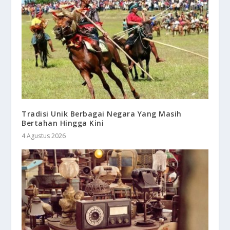
Tradisi Unik Berbagai Negara Yang Masih
Bertahan Hingga Kini
4 Agustus 2026