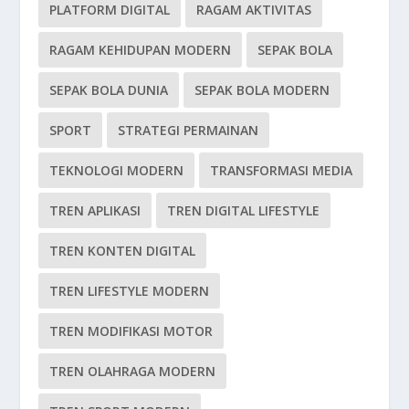
PLATFORM DIGITAL
RAGAM AKTIVITAS
RAGAM KEHIDUPAN MODERN
SEPAK BOLA
SEPAK BOLA DUNIA
SEPAK BOLA MODERN
SPORT
STRATEGI PERMAINAN
TEKNOLOGI MODERN
TRANSFORMASI MEDIA
TREN APLIKASI
TREN DIGITAL LIFESTYLE
TREN KONTEN DIGITAL
TREN LIFESTYLE MODERN
TREN MODIFIKASI MOTOR
TREN OLAHRAGA MODERN