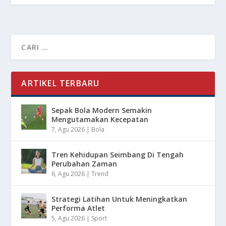
ARTIKEL TERBARU
Sepak Bola Modern Semakin
Mengutamakan Kecepatan
7, Agu 2026
|
Bola
Tren Kehidupan Seimbang Di Tengah
Perubahan Zaman
6, Agu 2026
|
Trend
Strategi Latihan Untuk Meningkatkan
Performa Atlet
5, Agu 2026
|
Sport