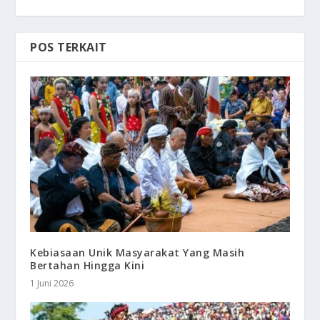
POS TERKAIT
Kebiasaan Unik Masyarakat Yang Masih
Bertahan Hingga Kini
1 Juni 2026