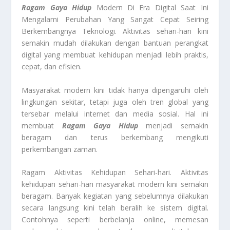
Ragam Gaya Hidup
Modern Di Era Digital Saat Ini
Mengalami Perubahan Yang Sangat Cepat Seiring
Berkembangnya Teknologi. Aktivitas sehari-hari kini
semakin mudah dilakukan dengan bantuan perangkat
digital yang membuat kehidupan menjadi lebih praktis,
cepat, dan efisien.
Masyarakat modern kini tidak hanya dipengaruhi oleh
lingkungan sekitar, tetapi juga oleh tren global yang
tersebar melalui internet dan media sosial. Hal ini
membuat
Ragam Gaya Hidup
menjadi semakin
beragam dan terus berkembang mengikuti
perkembangan zaman.
Ragam Aktivitas Kehidupan Sehari-hari.
Aktivitas
kehidupan sehari-hari masyarakat modern kini semakin
beragam. Banyak kegiatan yang sebelumnya dilakukan
secara langsung kini telah beralih ke sistem digital.
Contohnya seperti berbelanja online, memesan