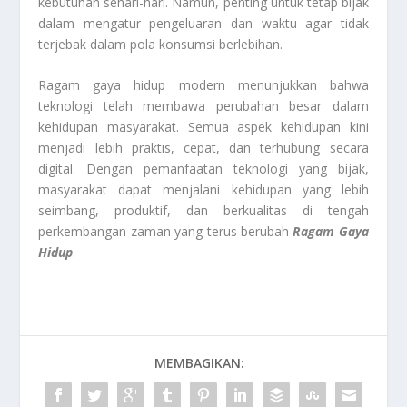
kebutuhan sehari-hari. Namun, penting untuk tetap bijak
dalam mengatur pengeluaran dan waktu agar tidak
terjebak dalam pola konsumsi berlebihan.
Ragam gaya hidup modern menunjukkan bahwa
teknologi telah membawa perubahan besar dalam
kehidupan masyarakat. Semua aspek kehidupan kini
menjadi lebih praktis, cepat, dan terhubung secara
digital. Dengan pemanfaatan teknologi yang bijak,
masyarakat dapat menjalani kehidupan yang lebih
seimbang, produktif, dan berkualitas di tengah
perkembangan zaman yang terus berubah
Ragam Gaya
Hidup
.
MEMBAGIKAN: