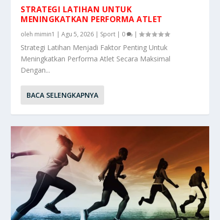
STRATEGI LATIHAN UNTUK
MENINGKATKAN PERFORMA ATLET
oleh
mimin1
|
Agu 5, 2026
|
Sport
|
0
|
Strategi Latihan Menjadi Faktor Penting Untuk
Meningkatkan Performa Atlet Secara Maksimal
Dengan...
BACA SELENGKAPNYA