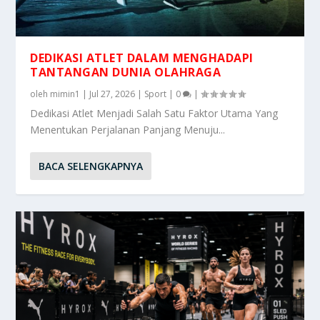
DEDIKASI ATLET DALAM MENGHADAPI
TANTANGAN DUNIA OLAHRAGA
oleh
mimin1
|
Jul 27, 2026
|
Sport
|
0
|
Dedikasi Atlet Menjadi Salah Satu Faktor Utama Yang
Menentukan Perjalanan Panjang Menuju...
BACA SELENGKAPNYA