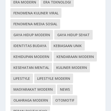
ERA MODERN
ERA TEKNOLOGI
FENOMENA KULINER VIRAL
FENOMENA MEDIA SOSIAL
GAYA HIDUP MODERN
GAYA HIDUP SEHAT
IDENTITAS BUDAYA
KEBIASAAN UNIK
KEHIDUPAN MODERN
KENDARAAN MODERN
KESEHATAN MENTAL
KULINER MODERN
LIFESTYLE
LIFESTYLE MODERN
MASYARAKAT MODERN
NEWS
OLAHRAGA MODERN
OTOMOTIF