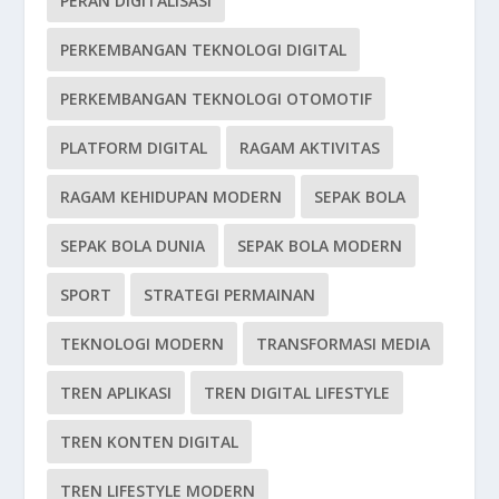
PERAN DIGITALISASI
PERKEMBANGAN TEKNOLOGI DIGITAL
PERKEMBANGAN TEKNOLOGI OTOMOTIF
PLATFORM DIGITAL
RAGAM AKTIVITAS
RAGAM KEHIDUPAN MODERN
SEPAK BOLA
SEPAK BOLA DUNIA
SEPAK BOLA MODERN
SPORT
STRATEGI PERMAINAN
TEKNOLOGI MODERN
TRANSFORMASI MEDIA
TREN APLIKASI
TREN DIGITAL LIFESTYLE
TREN KONTEN DIGITAL
TREN LIFESTYLE MODERN