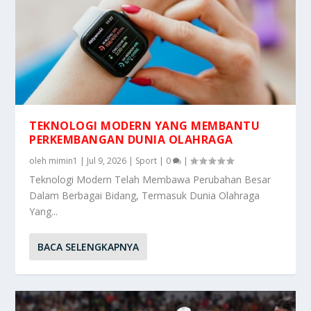
TEKNOLOGI MODERN YANG MEMBANTU
PERKEMBANGAN DUNIA OLAHRAGA
oleh
mimin1
|
Jul 9, 2026
|
Sport
|
0
|
Teknologi Modern Telah Membawa Perubahan Besar
Dalam Berbagai Bidang, Termasuk Dunia Olahraga
Yang...
BACA SELENGKAPNYA