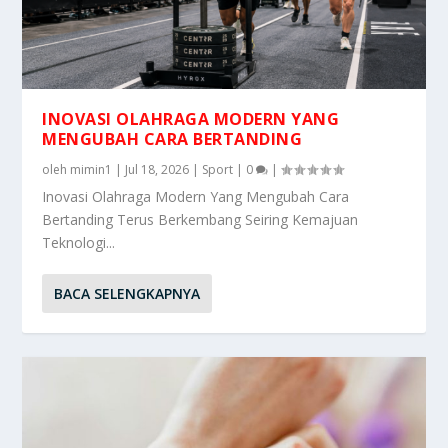
INOVASI OLAHRAGA MODERN YANG
MENGUBAH CARA BERTANDING
oleh
mimin1
|
Jul 18, 2026
|
Sport
|
0
|
Inovasi Olahraga Modern Yang Mengubah Cara
Bertanding Terus Berkembang Seiring Kemajuan
Teknologi...
BACA SELENGKAPNYA