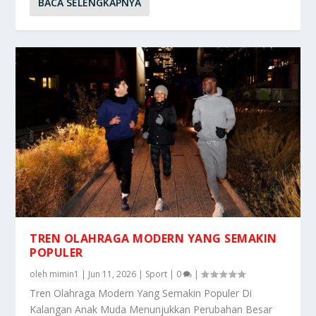
BACA SELENGKAPNYA
TREN OLAHRAGA MODERN YANG SEMAKIN
POPULER
oleh
mimin1
|
Jun 11, 2026
|
Sport
|
0
|
Tren Olahraga Modern Yang Semakin Populer Di
Kalangan Anak Muda Menunjukkan Perubahan Besar