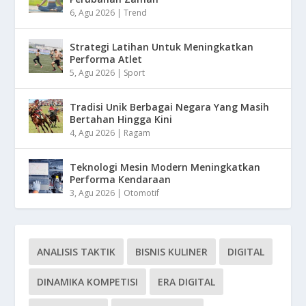
6, Agu 2026
|
Trend
Strategi Latihan Untuk Meningkatkan
Performa Atlet
5, Agu 2026
|
Sport
Tradisi Unik Berbagai Negara Yang Masih
Bertahan Hingga Kini
4, Agu 2026
|
Ragam
Teknologi Mesin Modern Meningkatkan
Performa Kendaraan
3, Agu 2026
|
Otomotif
ANALISIS TAKTIK
BISNIS KULINER
DIGITAL
DINAMIKA KOMPETISI
ERA DIGITAL