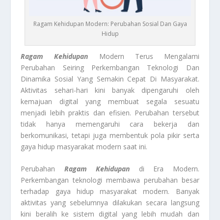
Ragam Kehidupan Modern: Perubahan Sosial Dan Gaya
Hidup
Ragam Kehidupan
Modern Terus Mengalami
Perubahan Seiring Perkembangan Teknologi Dan
Dinamika Sosial Yang Semakin Cepat Di Masyarakat.
Aktivitas sehari-hari kini banyak dipengaruhi oleh
kemajuan digital yang membuat segala sesuatu
menjadi lebih praktis dan efisien. Perubahan tersebut
tidak hanya memengaruhi cara bekerja dan
berkomunikasi, tetapi juga membentuk pola pikir serta
gaya hidup masyarakat modern saat ini.
Perubahan
Ragam Kehidupan
di Era Modern.
Perkembangan teknologi membawa perubahan besar
terhadap gaya hidup masyarakat modern. Banyak
aktivitas yang sebelumnya dilakukan secara langsung
kini beralih ke sistem digital yang lebih mudah dan