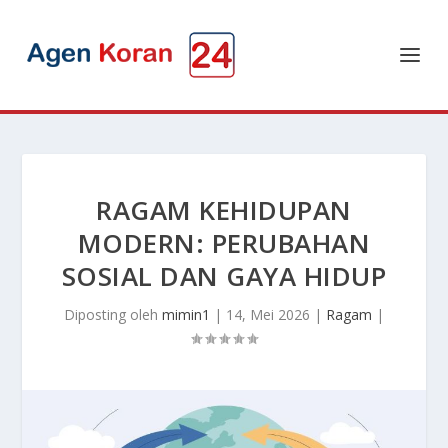
RAGAM KEHIDUPAN
MODERN: PERUBAHAN
SOSIAL DAN GAYA HIDUP
Diposting oleh
mimin1
|
14, Mei 2026
|
Ragam
|