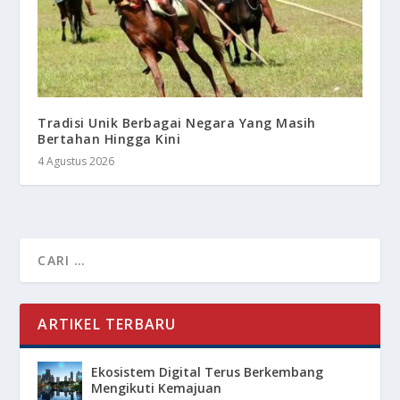
Tradisi Unik Berbagai Negara Yang Masih
Bertahan Hingga Kini
4 Agustus 2026
ARTIKEL TERBARU
Ekosistem Digital Terus Berkembang
Mengikuti Kemajuan