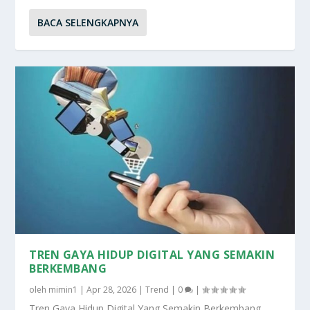
BACA SELENGKAPNYA
TREN GAYA HIDUP DIGITAL YANG SEMAKIN
BERKEMBANG
oleh
mimin1
|
Apr 28, 2026
|
Trend
|
0
|
Tren Gaya Hidup Digital Yang Semakin Berkembang