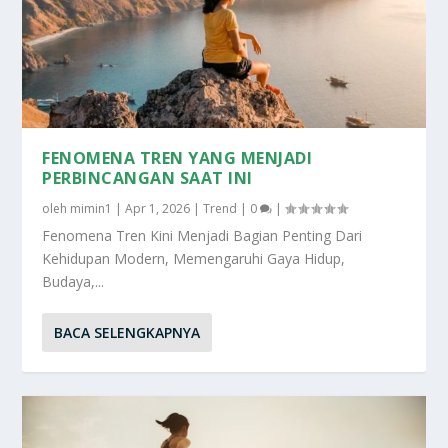
FENOMENA TREN YANG MENJADI
PERBINCANGAN SAAT INI
oleh
mimin1
|
Apr 1, 2026
|
Trend
|
0
|
Fenomena Tren Kini Menjadi Bagian Penting Dari
Kehidupan Modern, Memengaruhi Gaya Hidup,
Budaya,...
BACA SELENGKAPNYA