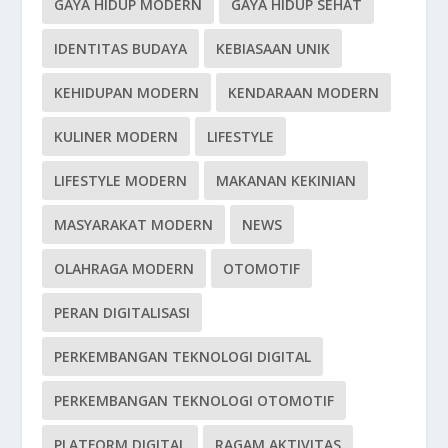
GAYA HIDUP MODERN
GAYA HIDUP SEHAT
IDENTITAS BUDAYA
KEBIASAAN UNIK
KEHIDUPAN MODERN
KENDARAAN MODERN
KULINER MODERN
LIFESTYLE
LIFESTYLE MODERN
MAKANAN KEKINIAN
MASYARAKAT MODERN
NEWS
OLAHRAGA MODERN
OTOMOTIF
PERAN DIGITALISASI
PERKEMBANGAN TEKNOLOGI DIGITAL
PERKEMBANGAN TEKNOLOGI OTOMOTIF
PLATFORM DIGITAL
RAGAM AKTIVITAS