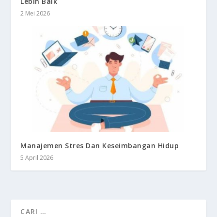
Lebih Baik
2 Mei 2026
Manajemen Stres Dan Keseimbangan Hidup
5 April 2026