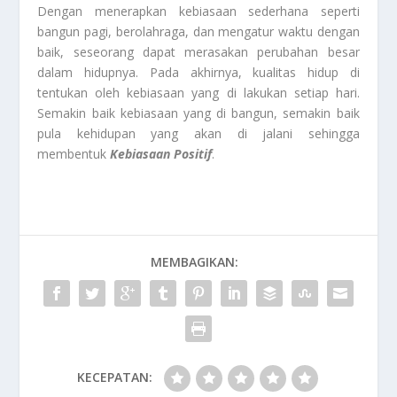
Dengan menerapkan kebiasaan sederhana seperti
bangun pagi, berolahraga, dan mengatur waktu dengan
baik, seseorang dapat merasakan perubahan besar
dalam hidupnya. Pada akhirnya, kualitas hidup di
tentukan oleh kebiasaan yang di lakukan setiap hari.
Semakin baik kebiasaan yang di bangun, semakin baik
pula kehidupan yang akan di jalani sehingga
membentuk
Kebiasaan Positif
.
MEMBAGIKAN:
KECEPATAN: