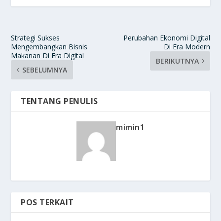
Strategi Sukses
Perubahan Ekonomi Digital
Mengembangkan Bisnis
Di Era Modern
Makanan Di Era Digital
BERIKUTNYA
SEBELUMNYA
TENTANG PENULIS
mimin1
POS TERKAIT