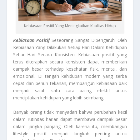
Kebiasaan Positif Yang Meningkatkan Kualitas Hidup
Kebiasaan Positif
Seseorang Sangat Dipengaruhi Oleh
Kebiasaan Yang Dilakukan Setiap Hari Dalam Kehidupan
Sehari-Hari Secara Konsisten. Kebiasaan positif yang
terus diterapkan secara konsisten dapat memberikan
dampak besar terhadap kesehatan fisik, mental, dan
emosional. Di tengah kehidupan modern yang serba
cepat dan penuh tekanan, membangun kebiasaan baik
menjadi salah satu cara paling efektif untuk
menciptakan kehidupan yang lebih seimbang.
Banyak orang tidak menyadari bahwa perubahan kecil
dalam rutinitas harian dapat membawa dampak besar
dalam jangka panjang. Oleh karena itu, membangun
lifestyle positif menjadi langkah penting untuk