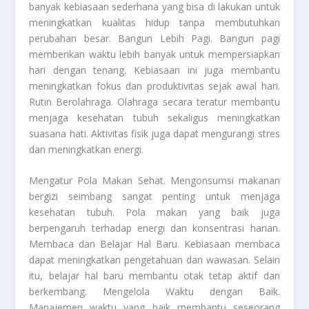
banyak kebiasaan sederhana yang bisa di lakukan untuk
meningkatkan kualitas hidup tanpa membutuhkan
perubahan besar. Bangun Lebih Pagi. Bangun pagi
memberikan waktu lebih banyak untuk mempersiapkan
hari dengan tenang. Kebiasaan ini juga membantu
meningkatkan fokus dan produktivitas sejak awal hari.
Rutin Berolahraga. Olahraga secara teratur membantu
menjaga kesehatan tubuh sekaligus meningkatkan
suasana hati. Aktivitas fisik juga dapat mengurangi stres
dan meningkatkan energi.
Mengatur Pola Makan Sehat. Mengonsumsi makanan
bergizi seimbang sangat penting untuk menjaga
kesehatan tubuh. Pola makan yang baik juga
berpengaruh terhadap energi dan konsentrasi harian.
Membaca dan Belajar Hal Baru. Kebiasaan membaca
dapat meningkatkan pengetahuan dan wawasan. Selain
itu, belajar hal baru membantu otak tetap aktif dan
berkembang. Mengelola Waktu dengan Baik.
Manajemen waktu yang baik membantu seseorang