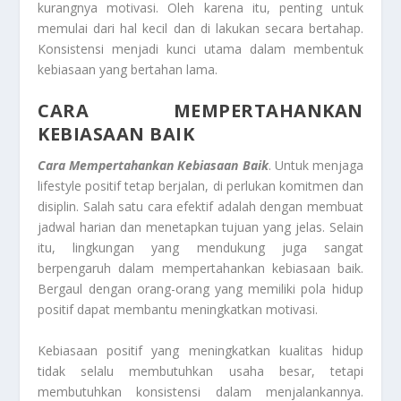
kurangnya motivasi. Oleh karena itu, penting untuk
memulai dari hal kecil dan di lakukan secara bertahap.
Konsistensi menjadi kunci utama dalam membentuk
kebiasaan yang bertahan lama.
CARA MEMPERTAHANKAN
KEBIASAAN BAIK
Cara Mempertahankan Kebiasaan Baik
. Untuk menjaga
lifestyle positif tetap berjalan, di perlukan komitmen dan
disiplin. Salah satu cara efektif adalah dengan membuat
jadwal harian dan menetapkan tujuan yang jelas. Selain
itu, lingkungan yang mendukung juga sangat
berpengaruh dalam mempertahankan kebiasaan baik.
Bergaul dengan orang-orang yang memiliki pola hidup
positif dapat membantu meningkatkan motivasi.
Kebiasaan positif yang meningkatkan kualitas hidup
tidak selalu membutuhkan usaha besar, tetapi
membutuhkan konsistensi dalam menjalankannya.