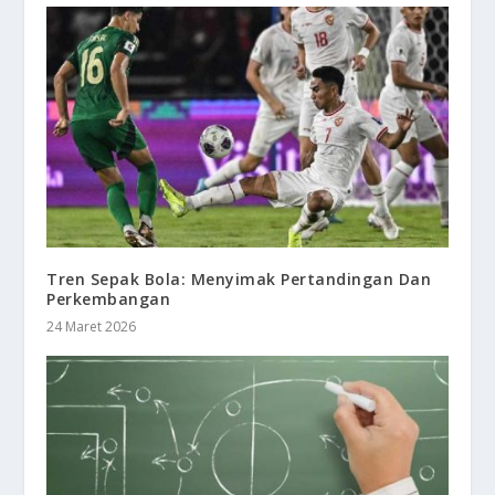
Tren Sepak Bola: Menyimak Pertandingan Dan
Perkembangan
24 Maret 2026