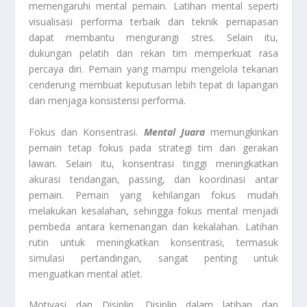
memengaruhi mental pemain. Latihan mental seperti
visualisasi performa terbaik dan teknik pernapasan
dapat membantu mengurangi stres. Selain itu,
dukungan pelatih dan rekan tim memperkuat rasa
percaya diri. Pemain yang mampu mengelola tekanan
cenderung membuat keputusan lebih tepat di lapangan
dan menjaga konsistensi performa.
Fokus dan Konsentrasi.
Mental Juara
memungkinkan
pemain tetap fokus pada strategi tim dan gerakan
lawan. Selain itu, konsentrasi tinggi meningkatkan
akurasi tendangan, passing, dan koordinasi antar
pemain. Pemain yang kehilangan fokus mudah
melakukan kesalahan, sehingga fokus mental menjadi
pembeda antara kemenangan dan kekalahan. Latihan
rutin untuk meningkatkan konsentrasi, termasuk
simulasi pertandingan, sangat penting untuk
menguatkan mental atlet.
Motivasi dan Disiplin. Disiplin dalam latihan dan