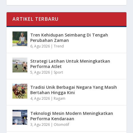
ARTIKEL TERBARU
Tren Kehidupan Seimbang Di Tengah
Perubahan Zaman
6, Agu 2026
|
Trend
Strategi Latihan Untuk Meningkatkan
Performa Atlet
5, Agu 2026
|
Sport
Tradisi Unik Berbagai Negara Yang Masih
Bertahan Hingga Kini
4, Agu 2026
|
Ragam
Teknologi Mesin Modern Meningkatkan
Performa Kendaraan
3, Agu 2026
|
Otomotif