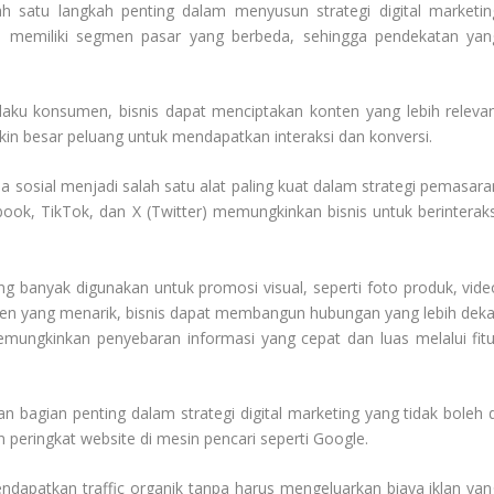
ah satu langkah penting dalam menyusun strategi digital marketin
is memiliki segmen pasar yang berbeda, sehingga pendekatan yan
laku konsumen, bisnis dapat menciptakan konten yang lebih relevan
in besar peluang untuk mendapatkan interaksi dan konversi.
a sosial menjadi salah satu alat paling kuat dalam strategi pemasara
cebook, TikTok, dan X (Twitter) memungkinkan bisnis untuk berinteraks
ng banyak digunakan untuk promosi visual, seperti foto produk, vide
en yang menarik, bisnis dapat membangun hubungan yang lebih deka
memungkinkan penyebaran informasi yang cepat dan luas melalui fitu
 bagian penting dalam strategi digital marketing yang tidak boleh d
n peringkat website di mesin pencari seperti Google.
apatkan traffic organik tanpa harus mengeluarkan biaya iklan yan