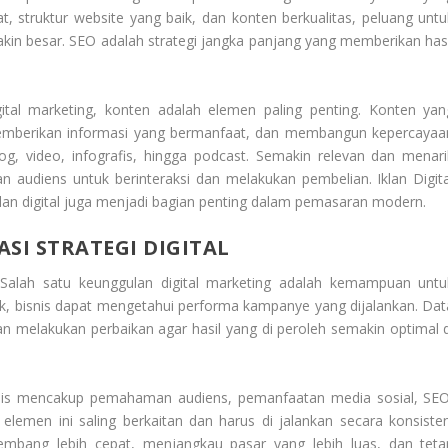
, struktur website yang baik, dan konten berkualitas, peluang untu
in besar. SEO adalah strategi jangka panjang yang memberikan hasi
tal marketing, konten adalah elemen paling penting. Konten yan
 memberikan informasi yang bermanfaat, dan membangun kepercayaa
og, video, infografis, hingga podcast. Semakin relevan dan menari
 audiens untuk berinteraksi dan melakukan pembelian. Iklan Digita
 iklan digital juga menjadi bagian penting dalam pemasaran modern.
SI STRATEGI DIGITAL
 Salah satu keunggulan digital marketing adalah kemampuan untu
tik, bisnis dapat mengetahui performa kampanye yang dijalankan. Dat
an melakukan perbaikan agar hasil yang di peroleh semakin optimal d
 bisnis mencakup pemahaman audiens, pemanfaatan media sosial, SEO
 elemen ini saling berkaitan dan harus di jalankan secara konsisten
kembang lebih cepat, menjangkau pasar yang lebih luas, dan teta