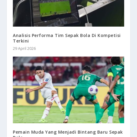
Analisis Performa Tim Sepak Bola Di Kompetisi
Terkini
29 April 2026
Pemain Muda Yang Menjadi Bintang Baru Sepak