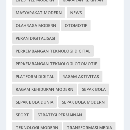
MASYARAKAT MODERN
NEWS
OLAHRAGA MODERN
OTOMOTIF
PERAN DIGITALISASI
PERKEMBANGAN TEKNOLOGI DIGITAL
PERKEMBANGAN TEKNOLOGI OTOMOTIF
PLATFORM DIGITAL
RAGAM AKTIVITAS
RAGAM KEHIDUPAN MODERN
SEPAK BOLA
SEPAK BOLA DUNIA
SEPAK BOLA MODERN
SPORT
STRATEGI PERMAINAN
TEKNOLOGI MODERN
TRANSFORMASI MEDIA