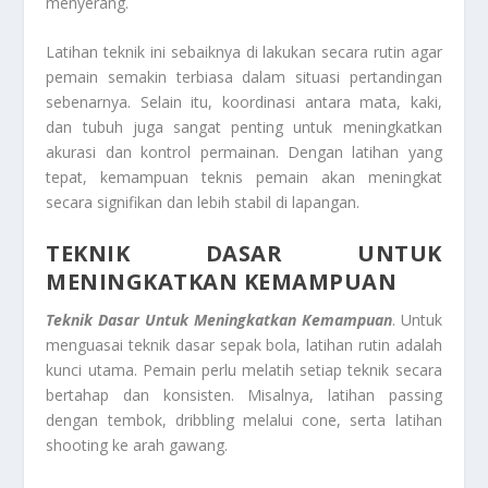
menyerang.
Latihan teknik ini sebaiknya di lakukan secara rutin agar
pemain semakin terbiasa dalam situasi pertandingan
sebenarnya. Selain itu, koordinasi antara mata, kaki,
dan tubuh juga sangat penting untuk meningkatkan
akurasi dan kontrol permainan. Dengan latihan yang
tepat, kemampuan teknis pemain akan meningkat
secara signifikan dan lebih stabil di lapangan.
TEKNIK DASAR UNTUK
MENINGKATKAN KEMAMPUAN
Teknik Dasar Untuk Meningkatkan Kemampuan
. Untuk
menguasai teknik dasar sepak bola, latihan rutin adalah
kunci utama. Pemain perlu melatih setiap teknik secara
bertahap dan konsisten. Misalnya, latihan passing
dengan tembok, dribbling melalui cone, serta latihan
shooting ke arah gawang.