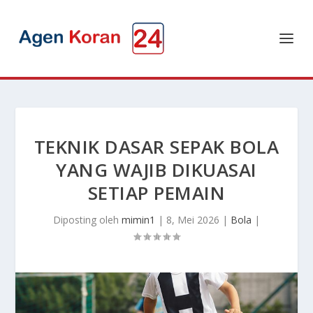
TEKNIK DASAR SEPAK BOLA
YANG WAJIB DIKUASAI
SETIAP PEMAIN
Diposting oleh
mimin1
|
8, Mei 2026
|
Bola
|