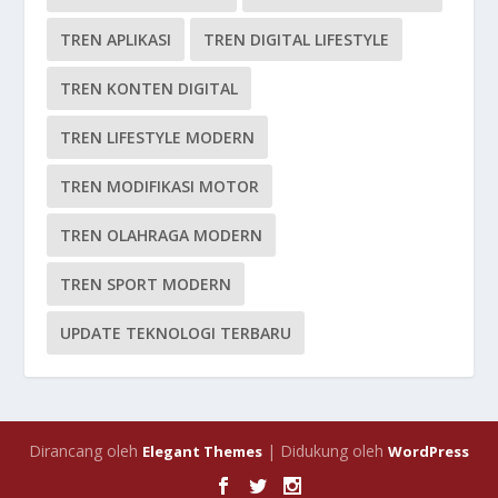
TREN APLIKASI
TREN DIGITAL LIFESTYLE
TREN KONTEN DIGITAL
TREN LIFESTYLE MODERN
TREN MODIFIKASI MOTOR
TREN OLAHRAGA MODERN
TREN SPORT MODERN
UPDATE TEKNOLOGI TERBARU
Dirancang oleh
| Didukung oleh
Elegant Themes
WordPress