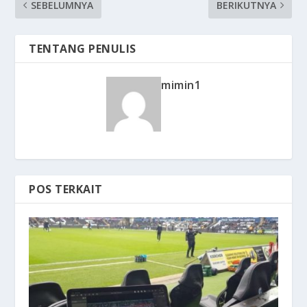
SEBELUMNYA
BERIKUTNYA
TENTANG PENULIS
mimin1
POS TERKAIT