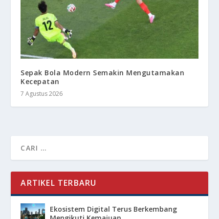
Sepak Bola Modern Semakin Mengutamakan
Kecepatan
7 Agustus 2026
ARTIKEL TERBARU
Ekosistem Digital Terus Berkembang
Mengikuti Kemajuan