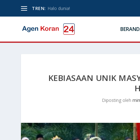
TREN:
Halo dunia!
BERAND
KEBIASAAN UNIK MAS
H
Diposting oleh
mim