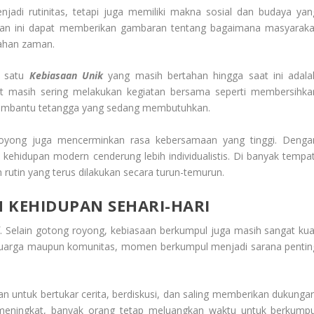
njadi rutinitas, tetapi juga memiliki makna sosial dan budaya yan
an ini dapat memberikan gambaran tentang bagaimana masyaraka
bahan zaman.
h satu
Kebiasaan Unik
yang masih bertahan hingga saat ini adala
at masih sering melakukan kegiatan bersama seperti membersihka
 membantu tetangga yang sedang membutuhkan.
royong juga mencerminkan rasa kebersamaan yang tinggi. Denga
un kehidupan modern cenderung lebih individualistis. Di banyak tempat
 rutin yang terus dilakukan secara turun-temurun.
 KEHIDUPAN SEHARI-HARI
. Selain gotong royong, kebiasaan berkumpul juga masih sangat kua
eluarga maupun komunitas, momen berkumpul menjadi sarana pentin
tan untuk bertukar cerita, berdiskusi, dan saling memberikan dukungan
 meningkat, banyak orang tetap meluangkan waktu untuk berkumpu