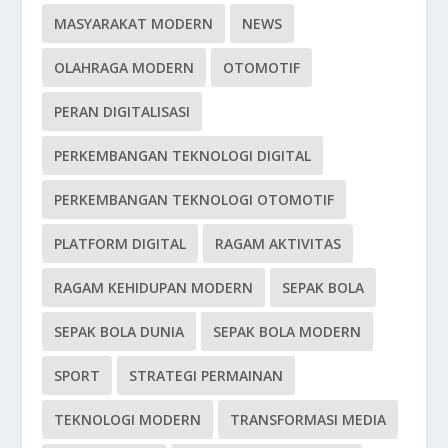
MASYARAKAT MODERN
NEWS
OLAHRAGA MODERN
OTOMOTIF
PERAN DIGITALISASI
PERKEMBANGAN TEKNOLOGI DIGITAL
PERKEMBANGAN TEKNOLOGI OTOMOTIF
PLATFORM DIGITAL
RAGAM AKTIVITAS
RAGAM KEHIDUPAN MODERN
SEPAK BOLA
SEPAK BOLA DUNIA
SEPAK BOLA MODERN
SPORT
STRATEGI PERMAINAN
TEKNOLOGI MODERN
TRANSFORMASI MEDIA