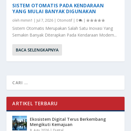
SISTEM OTOMATIS PADA KENDARAAN
YANG MULAI BANYAK DIGUNAKAN
oleh
mimin1
|
Jul 7, 2026
|
Otomotif
|
0
|
Sistem Otomatis Merupakan Salah Satu Inovasi Yang
Semakin Banyak Diterapkan Pada Kendaraan Modern...
BACA SELENGKAPNYA
ARTIKEL TERBARU
Ekosistem Digital Terus Berkembang
Mengikuti Kemajuan
8, Agu 2026
|
Digital