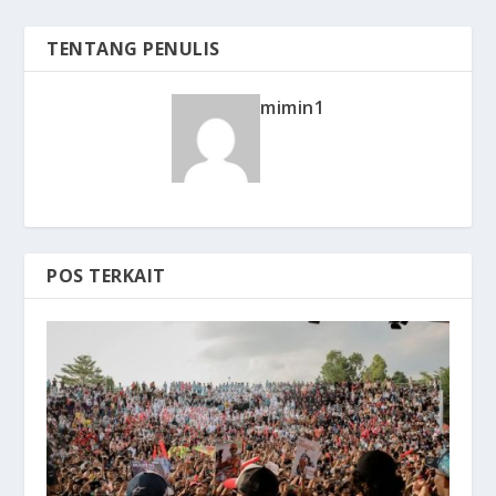
TENTANG PENULIS
mimin1
POS TERKAIT