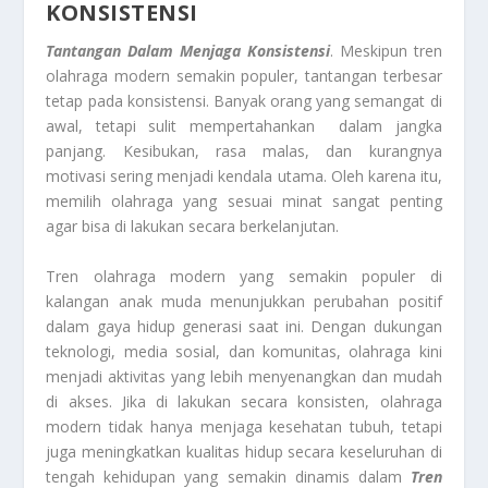
KONSISTENSI
Tantangan Dalam Menjaga Konsistensi
. Meskipun tren
olahraga modern semakin populer, tantangan terbesar
tetap pada konsistensi. Banyak orang yang semangat di
awal, tetapi sulit mempertahankan dalam jangka
panjang. Kesibukan, rasa malas, dan kurangnya
motivasi sering menjadi kendala utama. Oleh karena itu,
memilih olahraga yang sesuai minat sangat penting
agar bisa di lakukan secara berkelanjutan.
Tren olahraga modern yang semakin populer di
kalangan anak muda menunjukkan perubahan positif
dalam gaya hidup generasi saat ini. Dengan dukungan
teknologi, media sosial, dan komunitas, olahraga kini
menjadi aktivitas yang lebih menyenangkan dan mudah
di akses. Jika di lakukan secara konsisten, olahraga
modern tidak hanya menjaga kesehatan tubuh, tetapi
juga meningkatkan kualitas hidup secara keseluruhan di
tengah kehidupan yang semakin dinamis dalam
Tren