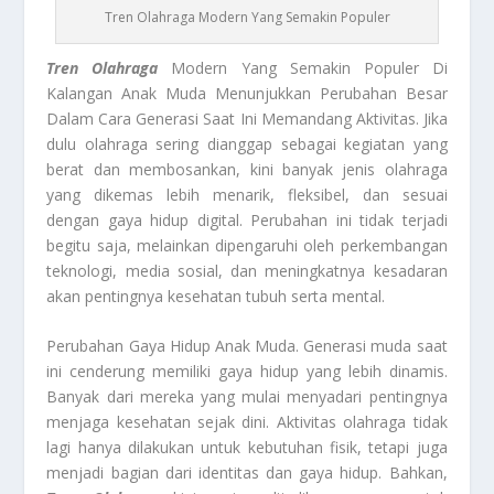
Tren Olahraga Modern Yang Semakin Populer
Tren Olahraga
Modern Yang Semakin Populer Di
Kalangan Anak Muda Menunjukkan Perubahan Besar
Dalam Cara Generasi Saat Ini Memandang Aktivitas. Jika
dulu olahraga sering dianggap sebagai kegiatan yang
berat dan membosankan, kini banyak jenis olahraga
yang dikemas lebih menarik, fleksibel, dan sesuai
dengan gaya hidup digital. Perubahan ini tidak terjadi
begitu saja, melainkan dipengaruhi oleh perkembangan
teknologi, media sosial, dan meningkatnya kesadaran
akan pentingnya kesehatan tubuh serta mental.
Perubahan Gaya Hidup Anak Muda. Generasi muda saat
ini cenderung memiliki gaya hidup yang lebih dinamis.
Banyak dari mereka yang mulai menyadari pentingnya
menjaga kesehatan sejak dini. Aktivitas olahraga tidak
lagi hanya dilakukan untuk kebutuhan fisik, tetapi juga
menjadi bagian dari identitas dan gaya hidup. Bahkan,