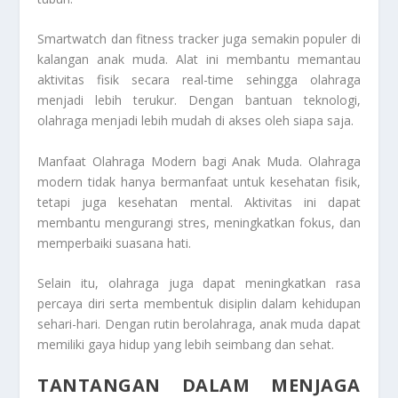
Smartwatch dan fitness tracker juga semakin populer di
kalangan anak muda. Alat ini membantu memantau
aktivitas fisik secara real-time sehingga olahraga
menjadi lebih terukur. Dengan bantuan teknologi,
olahraga menjadi lebih mudah di akses oleh siapa saja.
Manfaat Olahraga Modern bagi Anak Muda. Olahraga
modern tidak hanya bermanfaat untuk kesehatan fisik,
tetapi juga kesehatan mental. Aktivitas ini dapat
membantu mengurangi stres, meningkatkan fokus, dan
memperbaiki suasana hati.
Selain itu, olahraga juga dapat meningkatkan rasa
percaya diri serta membentuk disiplin dalam kehidupan
sehari-hari. Dengan rutin berolahraga, anak muda dapat
memiliki gaya hidup yang lebih seimbang dan sehat.
TANTANGAN DALAM MENJAGA