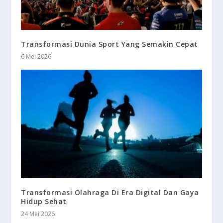
Transformasi Dunia Sport Yang Semakin Cepat
6 Mei 2026
Transformasi Olahraga Di Era Digital Dan Gaya
Hidup Sehat
24 Mei 2026