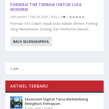
FORMASI TIM TERBAIK UNTUK LIGA
MODERN
oleh
mimin1
|
Feb 20, 2026
|
Bola
|
0
|
Formasi Tim Dalam Sepak Bola Adalah Elemen Penting
Yang Menentukan Strategi Dan Performa Sebuah...
BACA SELENGKAPNYA
ARTIKEL TERBARU
Ekosistem Digital Terus Berkembang
Mengikuti Kemajuan
8, Agu 2026
|
Digital