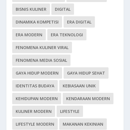
BISNIS KULINER
DIGITAL
DINAMIKA KOMPETISI
ERA DIGITAL
ERA MODERN
ERA TEKNOLOGI
FENOMENA KULINER VIRAL
FENOMENA MEDIA SOSIAL
GAYA HIDUP MODERN
GAYA HIDUP SEHAT
IDENTITAS BUDAYA
KEBIASAAN UNIK
KEHIDUPAN MODERN
KENDARAAN MODERN
KULINER MODERN
LIFESTYLE
LIFESTYLE MODERN
MAKANAN KEKINIAN