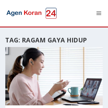
TAG:
RAGAM GAYA HIDUP