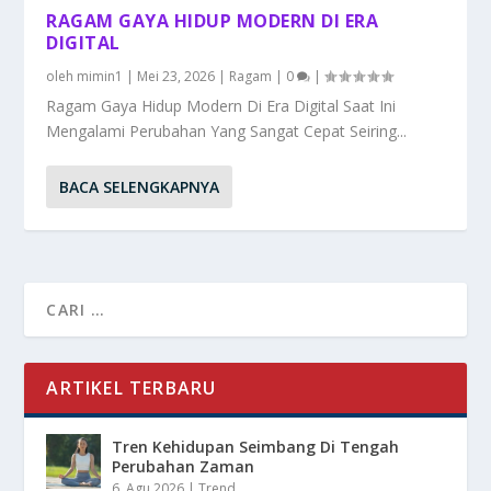
RAGAM GAYA HIDUP MODERN DI ERA
DIGITAL
oleh
mimin1
|
Mei 23, 2026
|
Ragam
|
0
|
Ragam Gaya Hidup Modern Di Era Digital Saat Ini
Mengalami Perubahan Yang Sangat Cepat Seiring...
BACA SELENGKAPNYA
ARTIKEL TERBARU
Tren Kehidupan Seimbang Di Tengah
Perubahan Zaman
6, Agu 2026
|
Trend