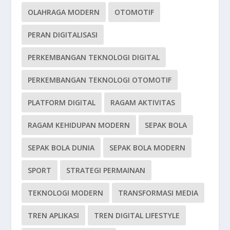
OLAHRAGA MODERN
OTOMOTIF
PERAN DIGITALISASI
PERKEMBANGAN TEKNOLOGI DIGITAL
PERKEMBANGAN TEKNOLOGI OTOMOTIF
PLATFORM DIGITAL
RAGAM AKTIVITAS
RAGAM KEHIDUPAN MODERN
SEPAK BOLA
SEPAK BOLA DUNIA
SEPAK BOLA MODERN
SPORT
STRATEGI PERMAINAN
TEKNOLOGI MODERN
TRANSFORMASI MEDIA
TREN APLIKASI
TREN DIGITAL LIFESTYLE