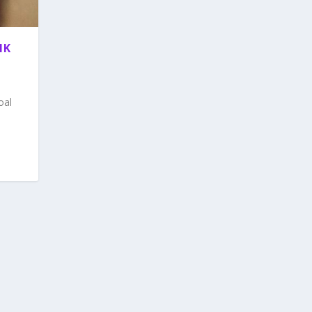
IK
oal